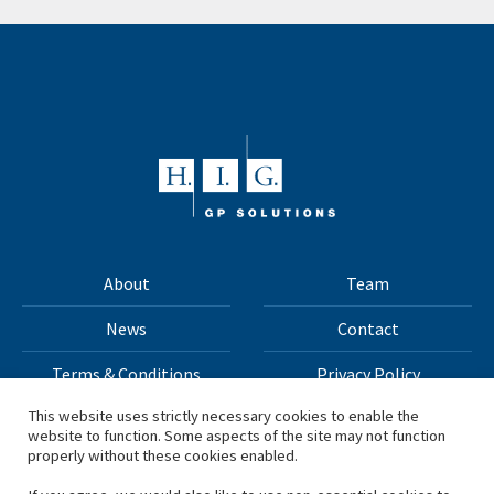
About
Team
News
Contact
Terms & Conditions
Privacy Policy
This website uses strictly necessary cookies to enable the
website to function. Some aspects of the site may not function
All materials on this site Copyright © 2026 H.I.G. Capital,
properly without these cookies enabled.
LLC